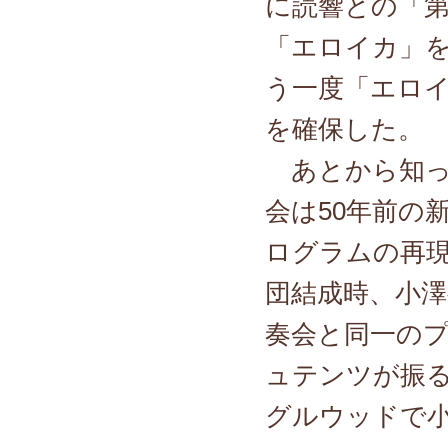
に読響との「
「エロイカ」
う一度「エロ
を確保した。
あとから知っ
会は50年前の
ログラムの再現
団結成時、小
奏会と同一の
ュテンツが振
グルウッドで