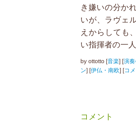
き嫌いの分か
いが、ラヴェ
えからしても
い指揮者の一
by
ottotto
[
音楽
]
[
演奏
ン
]
[
伊仏・南欧
]
[
コメ
コメント