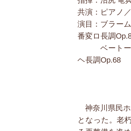
共演：ピアノ／
演目：ブラーム
番変ロ長調Op.8
ベートーヴ
ヘ長調
「
神奈川県民ホ
となった。老