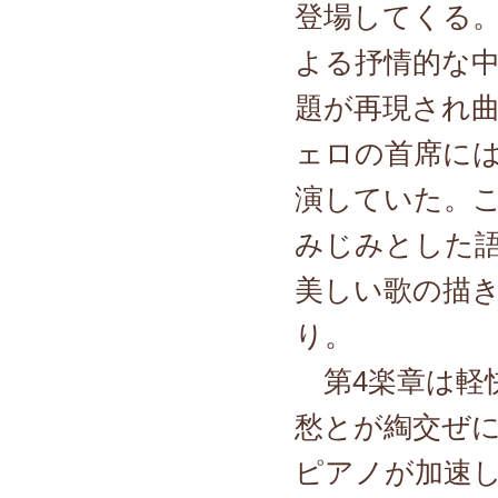
登場してくる
よる抒情的な
題が再現され
ェロの首席に
演していた。
みじみとした
美しい歌の描
り。
第4楽章は軽
愁とが綯交ぜ
ピアノが加速