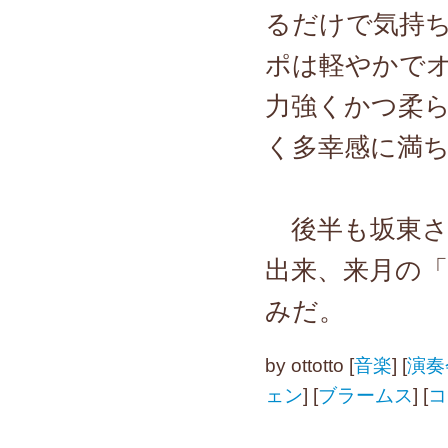
るだけで気持
ポは軽やかで
力強くかつ柔
く多幸感に満
後半も坂東さ
出来、来月の
みだ。
by
ottotto
[
音楽
]
[
演奏
ェン
]
[
ブラームス
]
[
コ