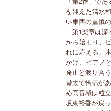
「第2番」であ
を迎えた清水
い東西の重鎮
第1楽章は深
から始まり、
れに応える。
かけ、ピアノ
発止と渡り合
骨太で恰幅が
め高音域は粒
坂東裕香が戻