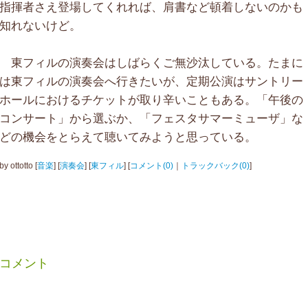
指揮者さえ登場してくれれば、肩書など頓着しないのかも
知れないけど。
東フィルの演奏会はしばらくご無沙汰している。たまに
は東フィルの演奏会へ行きたいが、定期公演はサントリー
ホールにおけるチケットが取り辛いこともある。「午後の
コンサート」から選ぶか、「フェスタサマーミューザ」な
どの機会をとらえて聴いてみようと思っている。
by
ottotto
[
音楽
]
[
演奏会
]
[
東フィル
]
[
コメント(0)
｜
トラックバック(0)
]
コメント