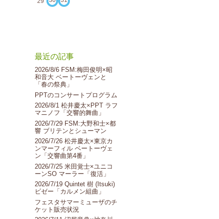
30
31
29
最近の記事
2026/8/6 FSM:梅田俊明×昭
和音大 ベートーヴェンと
「春の祭典」
PPTのコンサートプログラム
2026/8/1 松井慶太×PPT ラフ
マニノフ「交響的舞曲」
2026/7/29 FSM:大野和士×都
響 ブリテンとシューマン
2026/7/26 松井慶太×東京カ
ンマーフィル ベートーヴェ
ン「交響曲第4番」
2026/7/25 米田覚士×ユニコ
ーンSO マーラー「復活」
2026/7/19 Quintet 樹 (Itsuki)
ビゼー「カルメン組曲」
フェスタサマーミューザのチ
ケット販売状況