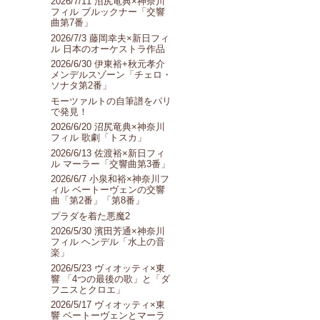
2026/7/11 沼尻竜典×神奈川
フィル ブルックナー「交響
曲第7番」
2026/7/3 藤岡幸夫×新日フィ
ル 日本のオーケストラ作品
2026/6/30 伊東裕+秋元孝介
メンデルスゾーン「チェロ・
ソナタ第2番」
モーツァルトの自筆譜をパリ
で発見！
2026/6/20 沼尻竜典×神奈川
フィル 歌劇「トスカ」
2026/6/13 佐渡裕×新日フィ
ル マーラー「交響曲第3番」
2026/6/7 小泉和裕×神奈川フ
ィル ベートーヴェンの交響
曲「第2番」「第8番」
プラダを着た悪魔2
2026/5/30 濱田芳通×神奈川
フィル ヘンデル「水上の音
楽」
2026/5/23 ヴィオッティ×東
響 「4つの最後の歌」と「ダ
フニスとクロエ」
2026/5/17 ヴィオッティ×東
響 ベートーヴェンとマーラ