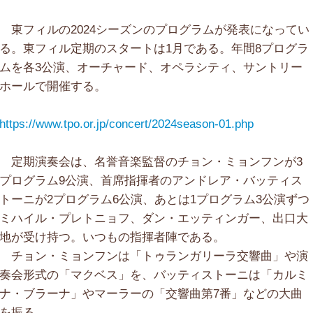
東フィルの2024シーズンのプログラムが発表になってい
る。東フィル定期のスタートは1月である。年間8プログラ
ムを各3公演、オーチャード、オペラシティ、サントリー
ホールで開催する。
https://www.tpo.or.jp/concert/2024season-01.php
定期演奏会は、名誉音楽監督のチョン・ミョンフンが3
プログラム9公演、首席指揮者のアンドレア・バッティス
トーニが2プログラム6公演、あとは1プログラム3公演ずつ
ミハイル・プレトニョフ、ダン・エッティンガー、出口大
地が受け持つ。いつもの指揮者陣である。
チョン・ミョンフンは「トゥランガリーラ交響曲」や演
奏会形式の「マクベス」を、バッティストーニは「カルミ
ナ・ブラーナ」やマーラーの「交響曲第7番」などの大曲
を振る。