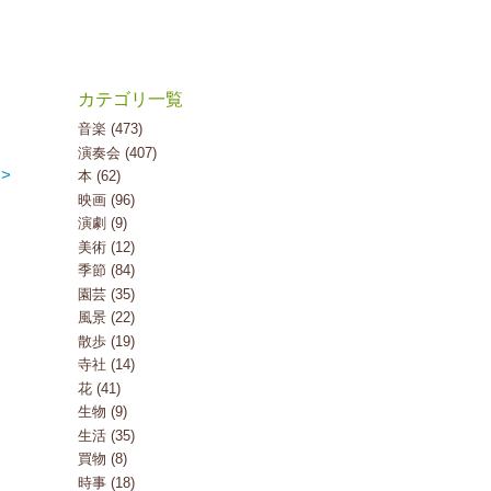
カテゴリ一覧
音楽 (473)
演奏会 (407)
>
本 (62)
映画 (96)
演劇 (9)
美術 (12)
季節 (84)
園芸 (35)
風景 (22)
散歩 (19)
寺社 (14)
花 (41)
生物 (9)
生活 (35)
買物 (8)
時事 (18)