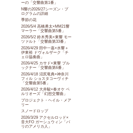
ーの「交響曲第1番」
N響の2026/27シーズン・プ
ログラムの詳細
季節の花
2026/5/4 高橋勇太×MM21響
マーラー「交響曲第5番」
2026/5/2 鈴木秀美×東響 モー
ツァルト「交響曲第33番」
2026/4/29 田中一嘉×水響＋
伊東裕 ドヴォルザーク「チ
ェロ協奏曲」
2026/4/25 カサド×東響 ブル
ックナー「交響曲第6番」
2026/4/18 沼尻竜典×神奈川
フィル ショスタコーヴィチ
「交響曲第5番」
2026/4/12 大井駿×春オケ ベ
ルリオーズ「幻想交響曲」
プロジェクト・ヘイル・メア
リー
スノードロップ
2026/3/29 アクセルロッド×
音大FO ガーシュウィン「パ
リのアメリカ人」