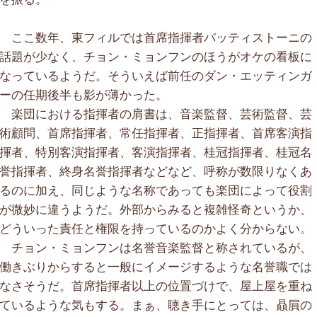
ここ数年、東フィルでは首席指揮者バッティストーニの
話題が少なく、チョン・ミョンフンのほうがオケの看板に
なっているようだ。そういえば前任のダン・エッティンガ
ーの任期後半も影が薄かった。
楽団における指揮者の肩書は、音楽監督、芸術監督、芸
術顧問、首席指揮者、常任指揮者、正指揮者、首席客演指
揮者、特別客演指揮者、客演指揮者、桂冠指揮者、桂冠名
誉指揮者、終身名誉指揮者などなど、呼称が数限りなくあ
るのに加え、同じような名称であっても楽団によって役割
が微妙に違うようだ。外部からみると複雑怪奇というか、
どういった責任と権限を持っているのかよく分からない。
チョン・ミョンフンは名誉音楽監督と称されているが、
働きぶりからすると一般にイメージするような名誉職では
なさそうだ。首席指揮者以上の位置づけで、屋上屋を重ね
ているような気もする。まぁ、聴き手にとっては、贔屓の